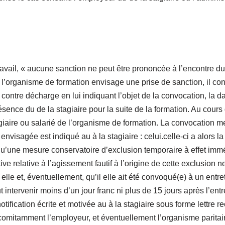
ravail, « aucune sanction ne peut être prononcée à l’encontre du 
e l’organisme de formation envisage une prise de sanction, il co
ontre décharge en lui indiquant l’objet de la convocation, la date,
nce du de la stagiaire pour la suite de la formation. Au cours de 
iaire ou salarié de l’organisme de formation. La convocation men
n envisagée est indiqué au à la stagiaire : celui.celle-ci a alors l
Lorsqu’une mesure conservatoire d’exclusion temporaire à effet i
e relative à l’agissement fautif à l’origine de cette exclusion ne 
elle et, éventuellement, qu’il elle ait été convoqué(e) à un entreti
ntervenir moins d’un jour franc ni plus de 15 jours après l’entr
notification écrite et motivée au à la stagiaire sous forme lettr
mitamment l’employeur, et éventuellement l’organisme paritaire