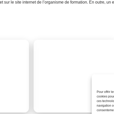
t sur le site internet de l’organisme de formation. En outre, un
CONTACT
es
07 44 70 03 31
x exigences du
contact@elise-formation.fr
 des catégories
7 PL Jean Charcot, 95200 Sarcelles.
bilans de
Pour offrir 
cookies pour
ces technolo
navigation ou
consentement