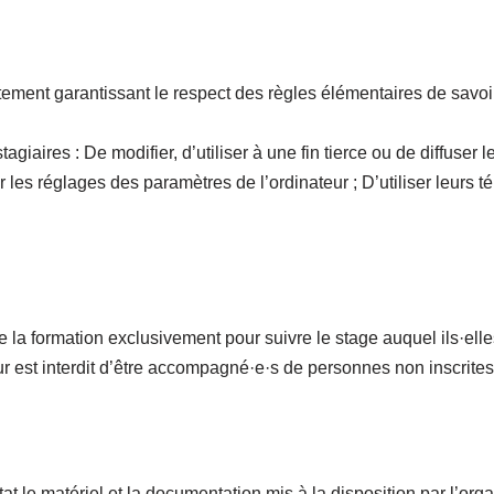
ement garantissant le respect des règles élémentaires de savoir v
stagiaires : De modifier, d’utiliser à une fin tierce ou de diffuser
 les réglages des paramètres de l’ordinateur ; D’utiliser leurs 
la formation exclusivement pour suivre le stage auquel ils·elles 
leur est interdit d’être accompagné·e·s de personnes non inscrite
at le matériel et la documentation mis à la disposition par l’orga