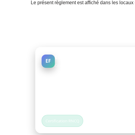
Le présent règlement est affiché dans les locaux e
Elise Formation
EF
Centre de formation & bilans de compétenc
Elise Formation est certifié conformément au
RNCQ
.
La certification qualité a été délivrée au titre
d’actions suivantes :
actions de formation
et
compétences
.
Certification RNCQ
Certificat n°
CAP1790