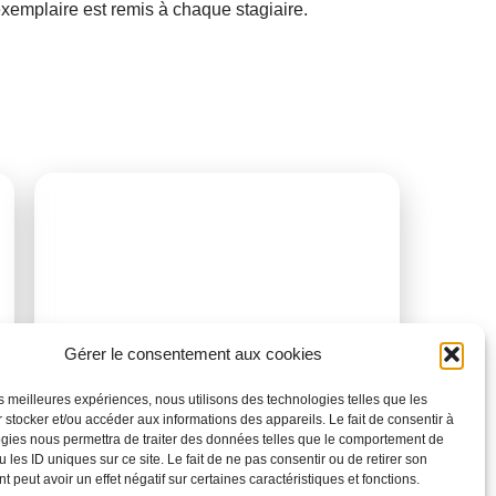
 exemplaire est remis à chaque stagiaire.
INFORMATIONS LÉGALES
SIRET :
987 384 682 00017
NDA :
n°11950879795 auprès du préfet
de la Région IDF
Gérer le consentement aux cookies
les meilleures expériences, nous utilisons des technologies telles que les
 stocker et/ou accéder aux informations des appareils. Le fait de consentir à
gies nous permettra de traiter des données telles que le comportement de
 les ID uniques sur ce site. Le fait de ne pas consentir ou de retirer son
 peut avoir un effet négatif sur certaines caractéristiques et fonctions.